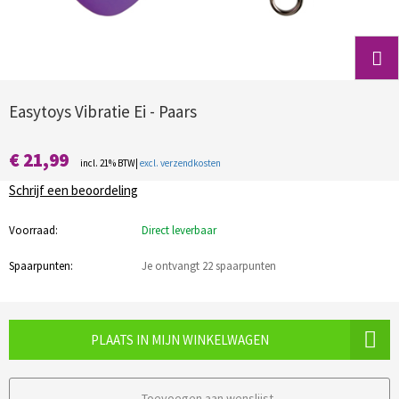
Easytoys Vibratie Ei - Paars
€ 21,99
incl. 21% BTW|
excl. verzendkosten
Schrijf een beoordeling
Voorraad:
Direct leverbaar
Spaarpunten:
Je ontvangt 22 spaarpunten
PLAATS IN MIJN WINKELWAGEN
Toevoegen aan wenslijst