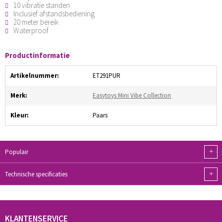
10 vibratie standen
Inclusief afstandsbediening
20 meter bereik
Waterproof
Productinformatie
Artikelnummer:
ET291PUR
Merk:
Easytoys Mini Vibe Collection
Kleur:
Paars
+
Populair
+
Technische specificaties
KLANTENSERVICE