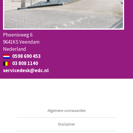
Phoenixweg 6
9641KS Veendam
Nederland
0598 690 453
03 808 1140
servicedesk@edc.nl
Algemene voorwaarden
Disclaimer