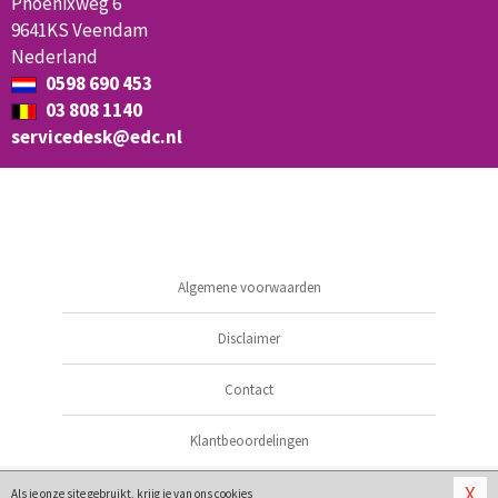
Phoenixweg 6
9641KS Veendam
Nederland
0598 690 453
03 808 1140
servicedesk@edc.nl
Algemene voorwaarden
Disclaimer
Contact
Klantbeoordelingen
© 2026
Vagina Balletjes
X
Als je onze site gebruikt, krijg je van ons
cookies