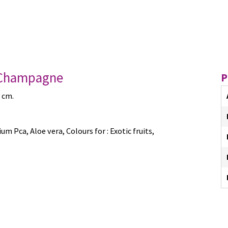
& Champagne
P
 cm.
m Pca, Aloe vera, Colours for : Exotic fruits,