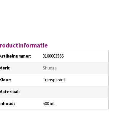
roductinformatie
Artikelnummer:
3100003566
Merk:
Shunga
Kleur:
Transparant
Materiaal:
Inhoud:
500 mL