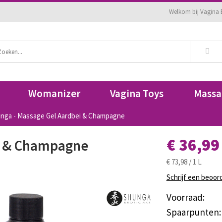
Welkom bij Vagina B
Womanizer
Vagina Toys
Massa
nga - Massage Gel Aardbei & Champagne
€ 36,99
i & Champagne
€ 73,98 / 1 L
Schrijf een beoor
Voorraad:
Spaarpunten: