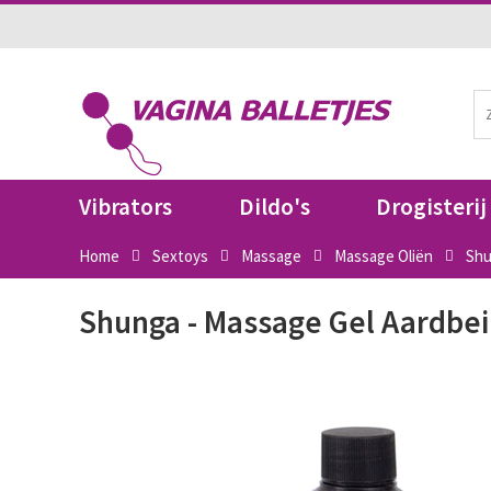
Vibrators
Dildo's
Drogisterij
Home
Sextoys
Massage
Massage Oliën
Shu
Shunga - Massage Gel Aardbe