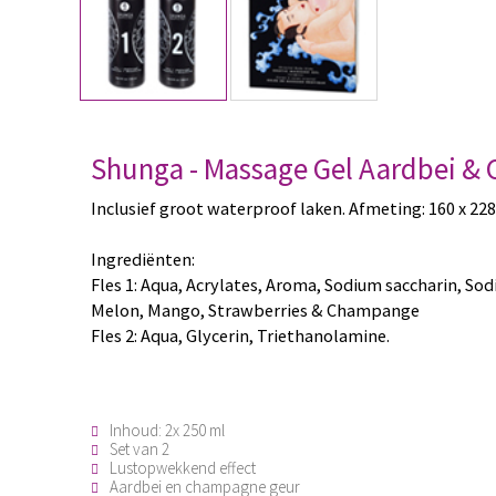
Shunga - Massage Gel Aardbei 
Inclusief groot waterproof laken. Afmeting: 160 x 228
Ingrediënten:
Fles 1: Aqua, Acrylates, Aroma, Sodium saccharin, Sodiu
Melon, Mango, Strawberries & Champange
Fles 2: Aqua, Glycerin, Triethanolamine.
Inhoud: 2x 250 ml
Set van 2
Lustopwekkend effect
Aardbei en champagne geur