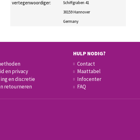
vertegenwoordiger:
Schiffgraben 41
30159 Hannover
Germany
HULP NODIG?
methoden
Contact
id en privacy
Maattabel
ing en discretie
Infocenter
en retourneren
FAQ