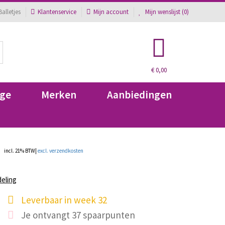
alletjes
Klantenservice
Mijn account
Mijn wenslijst (
0
)
€ 0,00
ge
Merken
Aanbiedingen
incl. 21% BTW|
excl. verzendkosten
deling
Leverbaar in week 32
Je ontvangt 37 spaarpunten