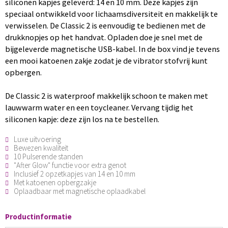
siliconen kapjes geleverd: 14 en 10 mm. Deze kapjes zijn
speciaal ontwikkeld voor lichaamsdiversiteit en makkelijk te
verwisselen. De Classic 2 is eenvoudig te bedienen met de
drukknopjes op het handvat. Opladen doe je snel met de
bijgeleverde magnetische USB-kabel. In de box vind je tevens
een mooi katoenen zakje zodat je de vibrator stofvrij kunt
opbergen.
De Classic 2 is waterproof makkelijk schoon te maken met
lauwwarm water en een toycleaner. Vervang tijdig het
siliconen kapje: deze zijn los na te bestellen.
Luxe uitvoering
Bewezen kwaliteit
10 Pulserende standen
"After Glow" functie voor extra genot
Inclusief 2 opzetkapjes van 14 en 10 mm
Met katoenen opbergzakje
Oplaadbaar met magnetische oplaadkabel
Productinformatie