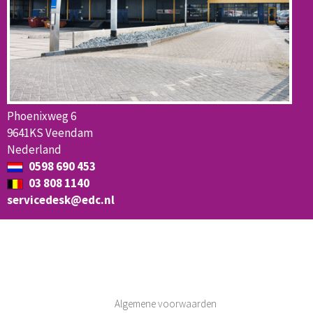
Phoenixweg 6
9641KS Veendam
Nederland
0598 690 453
03 808 1140
servicedesk@edc.nl
Algemene voorwaarden