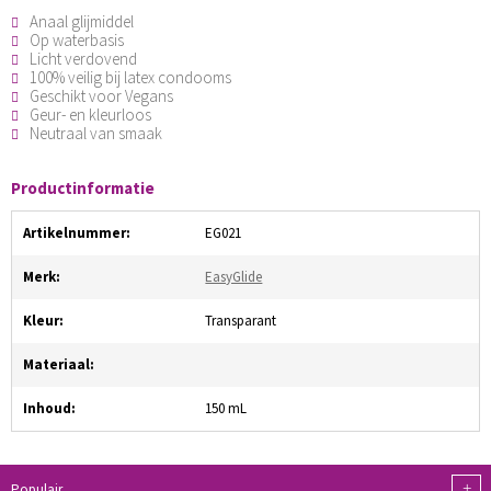
Anaal glijmiddel
Op waterbasis
Licht verdovend
100% veilig bij latex condooms
Geschikt voor Vegans
Geur- en kleurloos
Neutraal van smaak
Productinformatie
Artikelnummer:
EG021
Merk:
EasyGlide
Kleur:
Transparant
Materiaal:
Inhoud:
150 mL
+
Populair